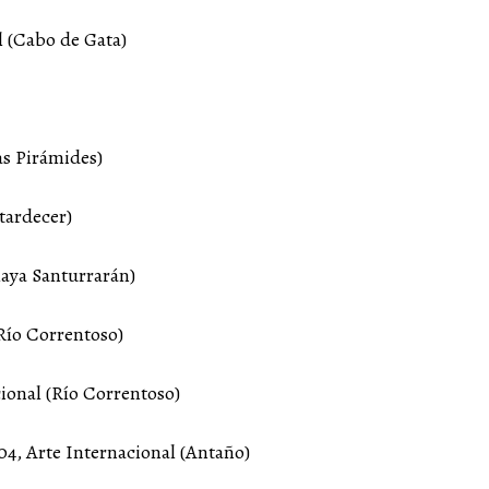
 (Cabo de Gata)
as Pirámides)
tardecer)
laya Santurrarán)
Río Correntoso)
cional (Río Correntoso)
4, Arte Internacional (Antaño)